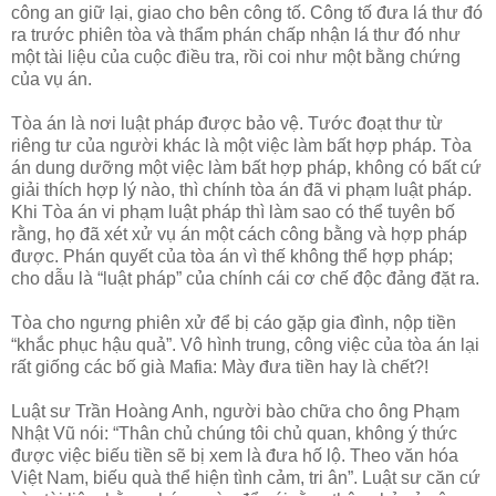
công an giữ lại, giao cho bên công tố. Công tố đưa lá thư đó
ra trước phiên tòa và thẩm phán chấp nhận lá thư đó như
một tài liệu của cuộc điều tra, rồi coi như một bằng chứng
của vụ án.
Tòa án là nơi luật pháp được bảo vệ. Tước đoạt thư từ
riêng tư của người khác là một việc làm bất hợp pháp. Tòa
án dung dưỡng một việc làm bất hợp pháp, không có bất cứ
giải thích hợp lý nào, thì chính tòa án đã vi phạm luật pháp.
Khi Tòa án vi phạm luật pháp thì làm sao có thể tuyên bố
rằng, họ đã xét xử vụ án một cách công bằng và hợp pháp
được. Phán quyết của tòa án vì thế không thể hợp pháp;
cho dẫu là “luật pháp” của chính cái cơ chế độc đảng đặt ra.
Tòa cho ngưng phiên xử để bị cáo gặp gia đình, nộp tiền
“khắc phục hậu quả”. Vô hình trung, công việc của tòa án lại
rất giống các bố già Mafia: Mày đưa tiền hay là chết?!
Luật sư Trần Hoàng Anh, người bào chữa cho ông Phạm
Nhật Vũ nói: “Thân chủ chúng tôi chủ quan, không ý thức
được việc biếu tiền sẽ bị xem là đưa hố lộ. Theo văn hóa
Việt Nam, biếu quà thể hiện tình cảm, tri ân”. Luật sư căn cứ