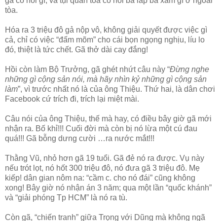
gã có nói gì, và tụi quan tòa có nói bá láp bá xàm gì ở ngoài
tòa.
Hóa ra 3 triệu đô gả nộp vô, không giải quyết được việc gì
cả, chỉ có việc “đấm mõm” cho cái bọn ngọng nghịu, líu lo
đó, thiệt là tức chết. Gã thở dài cay đắng!
Hồi còn làm Bộ Trưởng, gã ghét nhứt câu này “
Đừng nghe
những gì cộng sản nói, mà hãy nhìn kỷ những gì cộng sản
làm
”, vì trước nhất nó là của ông Thiệu. Thứ hai, là dân chơi
Facebook cứ trích đi, trích lại miệt mài.
Câu nói của ông Thiệu, thế mà hay, có điều bây giờ gã mới
nhận ra. Bố khỉ!!! Cuối đời mà còn bị nó lừa một cú đau
quá!!! Gã bỗng dưng cười …ra nước mắt!!!
Thằng Vũ, nhỏ hơn gã 19 tuổi. Gã đẻ nó ra được. Vụ này
nếu trót lọt, nó hốt 300 triệu đô, nó đưa gã 3 triệu đô. Mẹ
kiếp! dân gian nôm na: “cầm c. cho nó đái” cũng không
xong! Bây giờ nó nhận án 3 năm; qua một lần “quốc khánh”
và “giải phóng Tp HCM” là nó ra tù.
Còn gã, “chiến tranh” giữa Trọng với Dũng mà không ngã