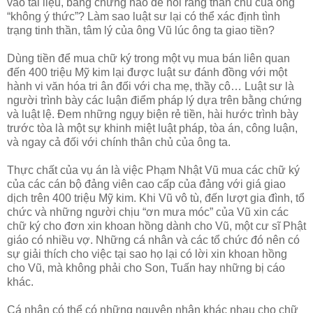
vào tài liệu, bằng chứng nào để nói rằng thân chủ của ông
“không ý thức”? Làm sao luật sư lại có thể xác định tình
trạng tinh thần, tâm lý của ông Vũ lúc ông ta giao tiền?
Dùng tiền để mua chữ ký trong một vụ mua bán liên quan
đến 400 triệu Mỹ kim lại được luật sư đánh đồng với một
hành vi văn hóa tri ân đối với cha mẹ, thầy cô… Luật sư là
người trình bày các luận điểm pháp lý dựa trên bằng chứng
và luật lệ. Đem những ngụy biện rẻ tiền, hài hước trình bày
trước tòa là một sự khinh miệt luật pháp, tòa án, công luận,
và ngay cả đối với chính thân chủ của ông ta.
Thực chất của vụ án là việc Phạm Nhật Vũ mua các chữ ký
của các cán bộ đảng viên cao cấp của đảng với giá giao
dịch trên 400 triệu Mỹ kim. Khi Vũ vô tù, đến lượt gia đình, tổ
chức và những người chịu “ơn mưa móc” của Vũ xin các
chữ ký cho đơn xin khoan hồng dành cho Vũ, một cư sĩ Phật
giáo có nhiều vợ. Những cá nhân và các tổ chức đó nên có
sự giải thích cho việc tại sao họ lại có lời xin khoan hồng
cho Vũ, mà không phải cho Son, Tuấn hay những bị cáo
khác.
Cá nhân có thể có những nguyên nhân khác nhau cho chữ