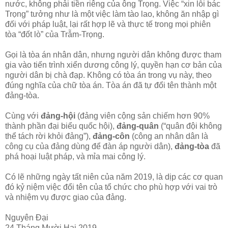
nước, không phải tiền riêng của ông Trọng. Việc “xin lỗi bác
Trọng” tưởng như là một việc làm tào lao, không ăn nhập gì
đối với pháp luật, lại rất hợp lẽ và thực tế trong mọi phiên
tòa “đốt lò” của Trẫm-Trọng.
Gọi là tòa án nhân dân, nhưng người dân không được tham
gia vào tiến trình xiển dương công lý, quyền hạn cơ bản của
người dân bị chà đạp. Không có tòa án trong vụ này, theo
đúng nghĩa của chữ tòa án. Tòa án đã tự đổi tên thành một
đảng-tòa.
Cùng với
đảng-hội
(đảng viên cộng sản chiếm hơn 90%
thành phần đại biểu quốc hội),
đảng-quân
(“quân đội không
thể tách rời khỏi đảng”),
đảng-côn
(công an nhân dân là
công cụ của đảng dùng để đàn áp người dân),
đảng-tòa
đã
phá hoại luật pháp, và mỉa mai công lý.
Có lẽ những ngày tất niên của năm 2019, là dịp các cơ quan
đó kỷ niệm việc đổi tên của tổ chức cho phù hợp với vai trò
và nhiệm vụ được giao của đảng.
Nguyên Đại
24 Tháng Mười Hai 2019