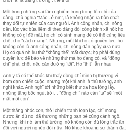
chơi “ai là đảng trưởng”, thế thôi.
Một trong những sai lầm nghiêm trọng trong tôn chỉ của
đảng, chủ nghĩa “Mác Lê-nin”, là không nhận ra bản chất
thay đổi tự nhiên của con người. Anh công nhân, chị nông
dân, lúc vác búa liềm đi theo đảng đòi công bình xã hội; họ
không có gì để mất, họ chỉ có sinh mạng để có thể cùng liều
chết cho “cách mạng”. Nhưng, một khi họ có quyền lực, họ
không còn là anh công nhân, chị nông dân ngày xưa nữa.
Họ có quá nhiều thứ “không thể” mất được; họ phải dùng
quyền lực để bảo vệ những thứ mà họ đang có, và “đồng
chí” phải chết, nếu cản đường “tôi”. Họ “thịt” lẫn nhau.
Anh y-tá có thể khóc khi thấy đồng chí mình bị thương vì
bom đạn chiến cuộc; nhưng một khi anh là thủ tướng, anh
nghĩ khác. Anh nghĩ tới những biệt thự xa hoa lộng lẫy,
những tâng bốc ngút trời… “đồng chí” nào cản “ta” sẽ “một
mất một còn”.
Một thằng nhóc con, thời chiến tranh loạn lạc, chỉ mong
được ăn đủ no, đã thương những bạn bè cùng cảnh ngộ.
Nhưng, khi nó làm thủ tướng, nó không còn đủ lòng trắc ẩn
đối với người nghèo đói nữa. Nó khoe khoang sự thành đạt