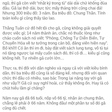
ngũ, thì gã còn viết “nhật ký trong tù” dài dài chứ không đùa
đâu. Gã lại thở dài, bực tức mấy tháng trời cũng chai đá!
Nhưng 300 triệu đô: 3 năm. Ba triệu đô: Chung Thân. Tính
toán kiểu gì cũng thấy tào lao.
Thằng Tuấn cứ đổ hết tội cho gã, cũng không giải quyết
được việc gì; 14 năm thành án, chắc nó thuộc lòng như
cháo cuốn sách nó viết: “Phòng, Chống Tự Diễn Biến, Tự
Chuyển Hóa về tư tưởng trong cán bộ, đảng viên hiện nay”.
Bố khỉ!!! Có ăn thì im đi, bày đặt viết sách lung tung, vô tù tụi
nó tặng ngược lại mấy cuốn sách đó, thì có đi… kiểu gì cũng
không hết. Tự nhiên gả cười lớn…
Thực ra, thì đối với dân nghèo và ngay cả với việt kiều bình
dân, thì ba triệu đô cũng là số đáng kể, nhưng đối với quan
chức thì đâu có nhiều, sao bác Trọng lại nặng tay với gã
như vậy?! Gã cứ suy nghĩ hoài, cứ thấy không ổn. Hay là có
chút hiểu lầm gì chăng?
Năm nay gã đã 66 tuổi, nộp vô 66 tỷ, nhận án chung thân,
chẳng lẽ phải ở 66 năm. Không đâu! một phần tư số đó gã
cũng đủ chết.