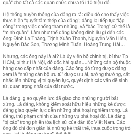
quả” cho tất cả các quan chức chưa tới 10 triệu đô.
Hệ thống truyền thông của đảng ra rả: điều đó cho thấy việc
thực hiện “quyết tâm thép của đảng”; đảng lại tiếp tục “lập
công” trong việc chống tham nhũng, và “bác Trọng” cứ thế là
“minh quân”. Làm như thể đảng không dính líu gì đến các
ông: Đinh La Thăng, Trịnh Xuân Thanh, Nguyễn Văn Hiến,
Nguyễn Bắc Son, Trương Minh Tuấn, Hoàng Trung Hải…
Nhưng, các ông này là ai? Là ủy viên bộ chính trị, bí thư Tp
HCM, bí thư Hà Nội, đô đốc hải quân….Những cán bộ thuộc
hàng cao cấp nhất của đảng. Các ông đó từng được đảng
xem là “những cán bộ ưu tú” được ưu ái, tưởng thưởng, cất
nhắc lên những vị trí quyền lực, quyết định các vấn đề sinh
tử, quan trọng nhất của đất nước.
Là đảng, giao quyền lực đã giao cho những người bất
xứng. Là đảng, không kiểm soát hữu hiệu những kẻ được
đảng giao quyền lực dẫn những phá hoại nghiêm trọng. Là
đảng, thủ phạm chính của những vụ phá hoại đó. Là đảng,
“bị cáo” trong phiên tòa lịch sử của dân tộc Việt Nam. Các
ông đó chỉ đơn giản là những kẻ thất thế, thua cuộc trong trò