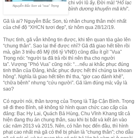
chi với lũ ấy. Đời mà! “
Hổ lạc
Nguyễn Bắc Son và "vua" Trọng
bình dương khuyển mã khi
”.
Gã là ai? Nguyễn Bắc Son, tù nhân chung thân mới nhất
của chế độ “XHCN tươi đẹp”, từ hôm qua 28/12/19.
Thực tình, gã vẫn không tin được, khi tên quan tòa gào lên
“chung thân”. Sao lại thế được nhỉ? Gã đã giao hết tiền rồi
mà, gần 3 triệu đô Mỹ (66 tỷ VNĐ) cũng đâu ít gì! "Vua"
Trọng nói: “người ta đã trả rồi thì nên tha cho người
ta”. Vượng "Phó Vua" cũng nói: “…nếu ai khắc phục đúng
tinh thần của Đảng, khắc phục được hết thì chúng ta khoan
hồng”. Nghĩa là giao hết tiền thì tha, “giơ cao đánh khẽ”,
“chữa bệnh” nhưng “cứu người”. Gã làm đúng mà; vậy là
sao?
Có người nói, thần tượng của Trọng là Tập Cận Bình. Trọng
sẽ đi theo Bình, sẽ không tử hình quan chức cao cấp của
đảng: Bạc Hy Lai, Quách Bá Hùng, Chu Vĩnh Khang tất cả
hiện đang thụ án chung thân, sau khi bị bắt và kết án vào
các năm 2013 và 2015. Nên, có hằn học đến đâu, thì hình
phạt cao nhất mà gã có thể bị phán là “chung thân”; cho dẫu