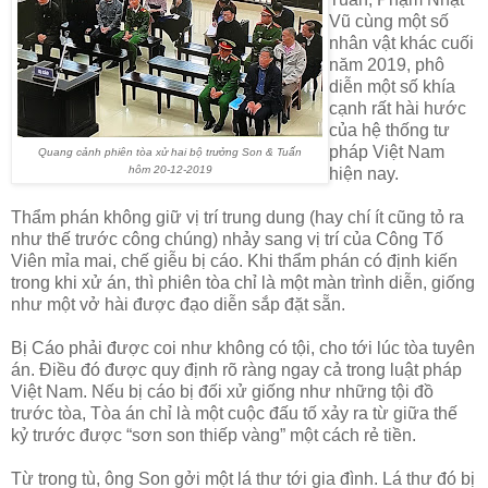
Vũ cùng một số
nhân vật khác cuối
năm 2019, phô
diễn một số khía
cạnh rất hài hước
của hệ thống tư
pháp Việt Nam
Quang cảnh phiên tòa xử hai bộ trưởng Son & Tuấn
hôm 20-12-2019
hiện nay.
Thẩm phán không giữ vị trí trung dung (hay chí ít cũng tỏ ra
như thế trước công chúng) nhảy sang vị trí của Công Tố
Viên mỉa mai, chế giễu bị cáo. Khi thẩm phán có định kiến
trong khi xử án, thì phiên tòa chỉ là một màn trình diễn, giống
như một vở hài được đạo diễn sắp đặt sẵn.
Bị Cáo phải được coi như không có tội, cho tới lúc tòa tuyên
án. Điều đó được quy định rõ ràng ngay cả trong luật pháp
Việt Nam. Nếu bị cáo bị đối xử giống như những tội đồ
trước tòa, Tòa án chỉ là một cuộc đấu tố xảy ra từ giữa thế
kỷ trước được “sơn son thiếp vàng” một cách rẻ tiền.
Từ trong tù, ông Son gởi một lá thư tới gia đình. Lá thư đó bị