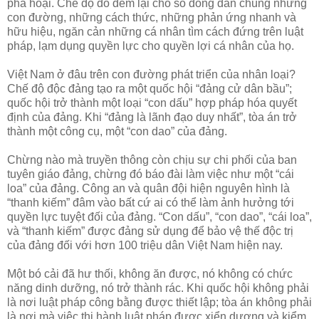
phá hoại. Chế độ đó đem lại cho số đông dân chúng những
con đường, những cách thức, những phản ứng nhanh và
hữu hiệu, ngăn cản những cá nhân tìm cách đứng trên luật
pháp, lạm dụng quyền lực cho quyền lợi cá nhân của họ.
Việt Nam ở đâu trên con đường phát triển của nhân loại?
Chế độ độc đảng tạo ra một quốc hội “đảng cử dân bầu”;
quốc hội trở thành một loại “con dấu” hợp pháp hóa quyết
định của đảng. Khi “đảng là lãnh đạo duy nhất”, tòa án trở
thành một công cụ, một “con dao” của đảng.
Chừng nào mà truyền thông còn chịu sự chi phối của ban
tuyên giáo đảng, chừng đó báo đài làm việc như một “cái
loa” của đảng. Công an và quân đội hiện nguyên hình là
“thanh kiếm” đâm vào bất cứ ai có thể làm ảnh hưởng tới
quyền lực tuyệt đối của đảng. “Con dấu”, “con dao”, “cái loa”,
và “thanh kiếm” được đảng sử dụng để bảo vệ thế độc trị
của đảng đối với hơn 100 triệu dân Việt Nam hiện nay.
Một bó cải đã hư thối, không ăn được, nó không có chức
năng dinh dưỡng, nó trở thành rác. Khi quốc hội không phải
là nơi luật pháp công bằng được thiết lập; tòa án không phải
là nơi mà việc thi hành luật pháp được xiển dương và kiểm