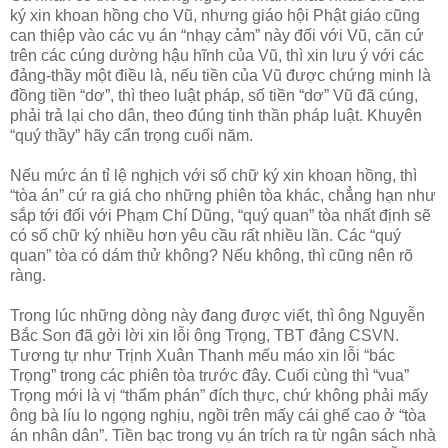
ký xin khoan hồng cho Vũ, nhưng giáo hội Phật giáo cũng
can thiệp vào các vụ án “nhạy cảm” này đối với Vũ, căn cứ
trên các cúng dường hậu hĩnh của Vũ, thì xin lưu ý với các
đảng-thầy một điều là, nếu tiền của Vũ được chứng minh là
đồng tiền “dơ”, thì theo luật pháp, số tiền “dơ” Vũ đã cúng,
phải trả lại cho dân, theo đúng tinh thần pháp luật. Khuyên
“quý thầy” hãy cẩn trọng cuối năm.
Nếu mức án tỉ lệ nghịch với số chữ ký xin khoan hồng, thì
“tòa án” cứ ra giá cho những phiên tòa khác, chẳng hạn như
sắp tới đối với Phạm Chí Dũng, “quý quan” tòa nhất định sẽ
có số chữ ký nhiều hơn yêu cầu rất nhiều lần. Các “quý
quan” tòa có dám thử không? Nếu không, thì cũng nên rõ
ràng.
Trong lúc những dòng này đang được viết, thì ông Nguyễn
Bắc Son đã gởi lời xin lỗi ông Trọng, TBT đảng CSVN.
Tương tự như Trịnh Xuân Thanh mếu máo xin lỗi “bác
Trọng” trong các phiên tòa trước đây. Cuối cùng thì “vua”
Trọng mới là vị “thẩm phán” đích thực, chứ không phải mấy
ông bà líu lo ngọng nghịu, ngồi trên mấy cái ghế cao ở “tòa
án nhân dân”. Tiền bạc trong vụ án trích ra từ ngân sách nhà