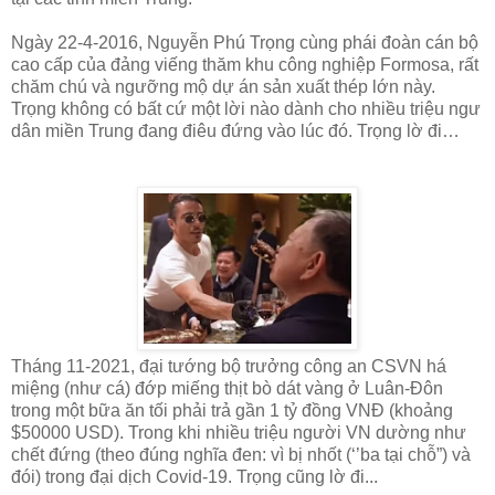
Ngày 22-4-2016, Nguyễn Phú Trọng cùng phái đoàn cán bộ
cao cấp của đảng viếng thăm khu công nghiệp Formosa, rất
chăm chú và ngưỡng mộ dự án sản xuất thép lớn này.
Trọng không có bất cứ một lời nào dành cho nhiều triệu ngư
dân miền Trung đang điêu đứng vào lúc đó. Trọng lờ đi…
Tháng 11-2021, đại tướng bộ trưởng công an CSVN há
miệng (như cá) đớp miếng thịt bò dát vàng ở Luân-Đôn
trong một bữa ăn tối phải trả gần 1 tỷ đồng VNĐ (khoảng
$50000 USD). Trong khi nhiều triệu người VN dường như
chết đứng (theo đúng nghĩa đen: vì bị nhốt (‘’ba tại chỗ”) và
đói) trong đại dịch Covid-19. Trọng cũng lờ đi...