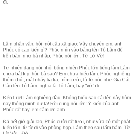
đi.
Lâm phân vân, hỏi một câu xã giao: Vậy chuyện em, anh
Phúc có cao kiến gì? Phúc nhìn vào bảng tên Tô Lâm để
trên bàn, như bà nhập, Phúc nói lớn: Tờ Lờ Vờ!
Tự nhiên đang nói nhỏ, bổng nhiên Phúc lớn tiếng làm Lâm
chưa bắt kịp, hỏi: Là sao? Em chưa hiểu lắm. Phúc nghiêng
thêm chút, mắt nháy lia lịa, mỉm cười, từ từ nói, như Gia Cát:
Cậu tên Tô Lâm, nghĩa là Tô Lâm, hãy “vờ” đi.
Đến lượt Lâm nghiêng đầu: Không hiểu sao cái tên này hôm
nay thông minh dữ ta! Rồi cũng nói lớn: Ý kiến của anh
Phúc rất hay, em cảm ơn anh.
Đã hết giờ giải lao, Phúc cười rất tươi, như vừa có một phát
kiến lớn, từ từ đi vào phòng họp. Lâm theo sau lẩm bẩm: Tờ
Lờ Vờ…Đờ!