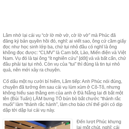
Lâm nhớ lại cái vụ “cờ lờ mờ vờ, cờ lờ vờ” mà Phúc đã
đăng ký bản quyền hồi đó, nghĩ: ai viết sao, ông cứ cầm giấy
đọc như học sinh lớp ba, chứ tụi nhỏ đâu có nghĩ là ông
không đọc được: “CLMV” là Cam bốt, Lào, Miến điện và Việt
Nam. Vụ đó là tại ông “ít nghiên cứu” [dốt] và và bất cẩn, chứ
đâu phải tại tụi nhỏ. Còn vụ của “tui” thì đúng là tin tụi nhỏ
quá, nên mới xảy ra chuyện.
Cố dấu một nụ cười bí hiểm, Lâm tiếp: Anh Phúc nói đúng,
chuyện đã tưởng êm sau cái vụ lùm xùm ở Cô-Tô, nhưng
không hiểu sao thằng em của anh ở Đà Nẵng lại đi bắt một
tên (Bùi Tuấn) LÂM bưng TÔ bún bò bắt chước “thánh rắc
muối” làm “thánh rắc hành”, làm cho báo chí thế giới có dịp
dập tới dập lui cái vụ này.
Đến lượt Phúc khựng
lại một chút, nghĩ: cái