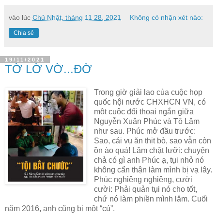
vào lúc
Chủ Nhật, tháng 11 28, 2021
Không có nhận xét nào:
Chia sẻ
19/11/2021
TỜ LỜ VỜ...ĐỜ
Trong giờ giải lao của cuộc họp
quốc hội nước CHXHCN VN, có
một cuộc đối thoại ngắn giữa
Nguyễn Xuân Phúc và Tô Lâm
như sau. Phúc mở đầu trước:
Sao, cái vụ ăn thịt bò, sao vẫn còn
ồn ào quá! Lâm chật lưỡi: chuyện
chả có gì anh Phúc ạ, tụi nhỏ nó
không cẩn thận làm mình bị vạ lây.
Phúc nghiêng nghiêng, cười
cười: Phải quản tụi nó cho tốt,
chứ nó làm phiền mình lắm. Cuối
năm 2016, anh cũng bị một “cú”.