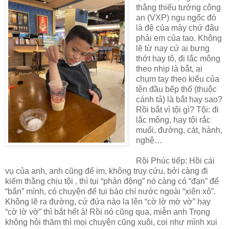
thằng thiếu tướng công
an (VXP) ngu ngốc đó
là đệ của mày chứ đâu
phải em của tao. Không
lẽ từ nay cứ ai bưng
thớt hay tô, đi lắc mông
theo nhịp là bắt, ai
chụm tay theo kiểu của
tên đầu bếp thổ (thuộc
cánh tả) là bắt hay sao?
Rồi bắt vì tội gì? Tội: đi
lắc mông, hay tội rắc
muối, đường, cát, hành,
nghệ…
Rồi Phúc tiếp: Hồi cái
vụ của anh, anh cũng để im, không truy cứu, bởi càng đi
kiếm thằng chịu tội , thì tụi “phản động” nó càng có “đạn” để
“bắn” mình, có chuyện để tụi báo chí nước ngoài “xiên xỏ”.
Không lẽ ra đường, cứ đứa nào la lên “cờ lờ mờ vờ” hay
“cờ lờ vờ” thì bắt hết à! Rồi nó cũng qua, miễn anh Trọng
không hỏi thăm thì mọi chuyện cũng xuôi, coi như mình xui