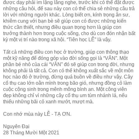
được dạy phải im lặng lắng nghe, trước khi có thể đặt được
những câu hỏi, để sau này con có thể chia sẻ những câu trả
lời với những người khác. Lòng biết ơn, kính trọng ân sư,
khiêm cung với bạn bè sẽ giúp con có được những kiến
thức cần thiết, nhưng điều quan trọng hơn là giúp con
trưởng thành hơn trong cuộc sống, cho dù con đón nhận bất
kỳ một vị trí nào trong xã hội. “Tiên học LỄ” là vậy.
Tất cả những điều con học ở trường, giúp con thông thạo
một kỹ năng để đóng góp vào đời sống gọi là “VĂN”. Một
phần bé nhỏ của cái “VĂN” đó sẽ giúp con trong đời, nhưng
không phải là tất cả. Con có thể không xuất sắc về một môn
học nào đó ở trường, đừng quá buồn về điều như vậy. Cây
cổ thụ cao lớn oằn mình trong bão gió, nhưng đồng cỏ làm
cuộc cộng sinh trong mênh mông bình an. Một công viên
đẹp không chỉ vì những cây cổ thụ um tùm nhánh lá, nếu
thiếu những bãi cỏ xanh mướt, mượt mà.
Con nhớ mùa này LỄ - TẠ ƠN.
Nguyên Đại
28 Tháng Mười Một 2021