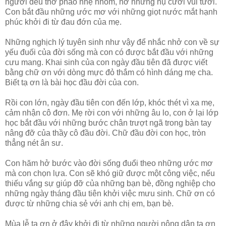
người đều thở phào nhẹ nhỏm, nở những nụ cười vui tươi.
Con bắt đầu những ước mơ với những giọt nước mắt hạnh
phúc khởi đi từ đau đớn của mẹ.
Những nghịch lý tuyên sinh như vậy để nhắc nhở con về sự
yếu đuối của đời sống mà con có được bắt đầu với những
cưu mang. Khai sinh của con ngày đầu tiên đã được viết
bằng chữ ơn với dòng mực đỏ thắm có hình dáng mẹ cha.
Biết tạ ơn là bài học đầu đời của con.
Rồi con lớn, ngày đầu tiên con đến lớp, khóc thét vì xa mẹ,
cảm nhận cô đơn. Mẹ rời con với những âu lo, con ở lại lớp
học bắt đầu với những bước chân trượt ngã trong bàn tay
nâng đỡ của thầy cô đầu đời. Chữ đầu đời con học, tròn
thẳng nét ân sư.
Con hăm hở bước vào đời sống đuổi theo những ước mơ
mà con chọn lựa. Con sẽ khó giữ được một công việc, nếu
thiếu vắng sự giúp đỡ của những bạn bè, đồng nghiệp cho
những ngày tháng đầu tiên khởi việc mưu sinh. Chữ ơn có
được từ những chia sẻ với anh chị em, bạn bè.
Mùa lễ tạ ơn ở đây khởi đi từ những người nông dân tạ ơn