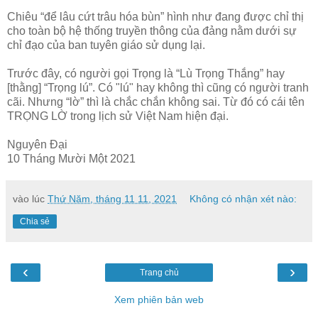
Chiêu “để lâu cứt trâu hóa bùn” hình như đang được chỉ thị
cho toàn bộ hệ thống truyền thông của đảng nằm dưới sự
chỉ đạo của ban tuyên giáo sử dụng lại.
Trước đây, có người gọi Trọng là “Lù Trọng Thắng” hay
[thằng] “Trọng lú”. Có "lú" hay không thì cũng có người tranh
cãi. Nhưng “lờ” thì là chắc chắn không sai. Từ đó có cái tên
TRỌNG LỜ trong lịch sử Việt Nam hiện đại.
Nguyên Đại
10 Tháng Mười Một 2021
vào lúc
Thứ Năm, tháng 11 11, 2021
Không có nhận xét nào:
Chia sẻ
‹
›
Trang chủ
Xem phiên bản web