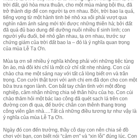
trời đất, gió hòa mưa thuận, cho một mùa màng bội thu, đã
trở thành dịp để con người tạ ơn nhau. Bởi, trời bao la quá,
tiếng vọng từ một hành tinh bé nhỏ xa xôi phải vượt qua
nghìn năm ánh sáng mới tới được những thiên hà; bởi đất
đã quá đủ bao dung để dưỡng nuôi nhiều tỉ sinh linh; con
người yếu đuối, bé nhỏ gần nhau, tạ ơn nhau, trước sự
chứng giám của trời đất bao la – đó là ý nghĩa quan trọng
của mùa Lễ Tạ Ơn.
Mùa tạ ơn sẽ nhiều ý nghĩa không phải với những tiệc tùng
ồn ào, mà đôi khi chỉ là một cử chỉ rất nhẹ nhàng. Con cúi
chào cha mẹ một sáng nay với tất cả lòng biết ơn và trân
trọng. Con cười thật tươi với anh chị em đã dọn cho con một
bữa trưa ngon lành. Con bắt tay chân tình với một đồng
nghiệp, cảm nhận những chia sẻ thân hữu của họ. Con cúi
chào thăm hỏi một bác lao công đã quét sạch lá trên con
đường con đi qua, để bước chân con thênh thang trong
công viên gần nhà….Tất cả những điều tương tự như vậy là
ý nghĩa của mùa Lễ Tạ Ơn.
Ngày đó con đến trường, thầy cô dạy con nên chia sẻ đồ
chơi với bạn, con biết nói “cảm ơn” và “xin lỗi” đúng lúc. Con