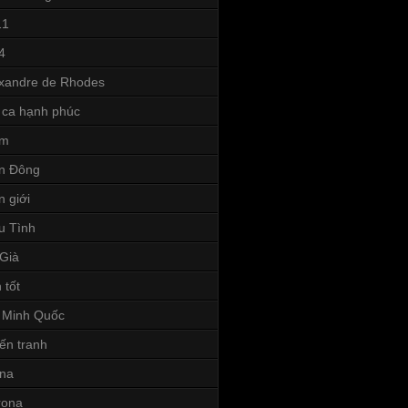
11
4
xandre de Rhodes
 ca hạnh phúc
ếm
n Đông
n giới
u Tình
Già
 tốt
 Minh Quốc
ến tranh
ina
rona