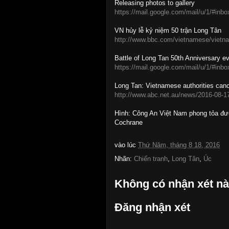
Releasing photos to gallery
https://mail.google.com/mail/u/1/#in
VN hủy lễ kỷ niệm 50 trận Long Tân
http://www.bbc.com/vietnamese/vietn
Battle of Long Tan 50th Anniversary 
https://mail.google.com/mail/u/1/#in
Long Tan: Vietnamese authorities can
http://www.abc.net.au/news/2016-08-17
Hình: Công An Việt Nam phong tỏa đ
Cochrane
vào lúc
Thứ Năm, tháng 8 18, 2016
Nhãn:
Chiến tranh
,
Long Tân
,
Úc
Không có nhận xét nà
Đăng nhận xét