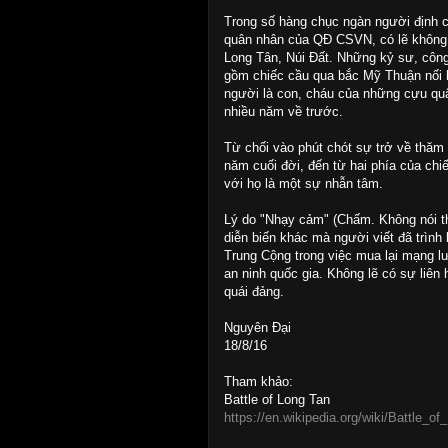
Trong số hàng chục ngàn người định 
quân nhân của QĐ CSVN, có lẽ không t
Long Tân, Núi Đất. Những kỷ sư, côn
gồm chiếc cầu qua bắc Mỹ Thuận nối 
người là con, cháu của những cựu qu
nhiều năm về trước.
Từ chối vào phút chót sự trở về thăm 
năm cuối đời, đến từ hai phía của chi
với họ là một sự nhẫn tâm.
Lý do "Nhạy cảm" (Chấm. Không nói t
diễn biến khác mà người viết đã trình 
Trung Cộng trong việc mua lại mạng lư
an ninh quốc gia. Không lẽ có sự liên 
quái đảng.
Nguyên Đại
18/8/16
Tham khảo:
Battle of Long Tan
https://en.wikipedia.org/wiki/Battle_o