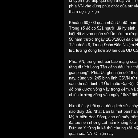
chuyện trực tiếp qua điện thoại với T
phía VN vào đúng phút chót của sự v
tham dự sự kiện.
Khoảng 60,000 quân nhân Úc đã tham d
Trong số đó có 521 người đã hy sinh,
biệt đã đi vào quân sử Úc bởi tại rừ
50 năm trước (ngày 18/8/1966) đã chứn
Tiểu đoàn 6, Trung Đoàn Đặc Nhiệm Ho
lực lượng đông hơn 20 lần của QĐ C
Phía VN, trong một bài báo mạng của 
rằng di tích Long Tân đánh dấu "sự th
giải phóng". Phía Úc ghi nhận có 18 q
này, cùng với 245 binh lính CSVN tử
sau khi các binh sĩ Úc thuộc Đại Đội 
đó phá được vòng vây trong đêm, và q
chiến trường đúng vào ngày 18/8/1969
Nửa thế kỷ trôi qua, dòng lịch sử chả
nào thay đổi. Nhật Bản là một bạn hàn
Mỹ ở biển Hoa Đông, cho dù mấy trăm
đã tạo nên những cột nấm khổng lồ ở 
Đức và Ý từng là kẻ thù của người Mỹ 
quân của NATO hiện nay.