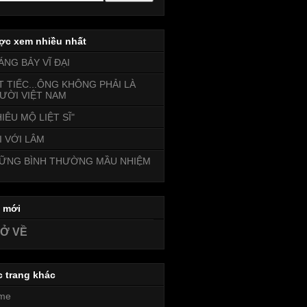
ợc xem nhiều nhất
ÁNG BẢY VĨ ĐẠI
T TIẾC...ÔNG KHÔNG PHẢI LÀ
ƯỜI VIỆT NAM
IÊU MỘ LIỆT SĨ"
I VỚI LÂM
ỮNG BÌNH THƯỜNG MẦU NHIỆM
i mới
Ở VỀ
c trang khác
me