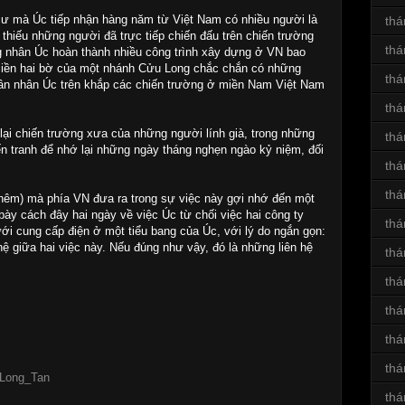
cư mà Úc tiếp nhận hàng năm từ Việt Nam có nhiều người là
thá
hiếu những người đã trực tiếp chiến đấu trên chiến trường
thá
g nhân Úc hoàn thành nhiều công trình xây dựng ở VN bao
liền hai bờ của một nhánh Cửu Long chắc chắn có những
thá
ân nhân Úc trên khắp các chiến trường ở miền Nam Việt Nam
thá
lại chiến trường xưa của những người lính già, trong những
thá
ến tranh để nhớ lại những ngày tháng nghẹn ngào kỷ niệm, đối
thá
thá
hêm) mà phía VN đưa ra trong sự việc này gợi nhớ đến một
bày cách đây hai ngày về việc Úc từ chối việc hai công ty
thá
ới cung cấp điện ở một tiểu bang của Úc, với lý do ngắn gọn:
hệ giữa hai việc này. Nếu đúng như vậy, đó là những liên hệ
thá
thá
thá
thá
thá
f_Long_Tan
thá