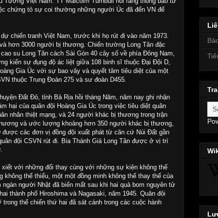
hủ Tướng Việt Nam. TT Malcolm Turnbull nói rằng thông báo từ
iệc chứng tỏ sự coi thường những người Úc đã đến VN để
Liê
ự chiến tranh Việt Nam, trước khi họ rút đi vào năm 1973.
Báo
 và hơn 3000 người bị thương. Chiến trường Long Tân đặc
ng cao su Long Tân cách Sài Gòn 40 cây số về phía Đông Nam,
Tiế
g kiến sự đụng độ ác liệt giữa 108 binh sĩ thuộc Đại Đội D,
àng Gia Úc với sự bao vây và quyết tâm tiêu diệt của một
SVN thuộc Trung Đoàn 275 và sư đoàn D455.
Tra
huyện Đất Đỏ, tỉnh Bà Rịa hồi tháng Năm, năm nay ghi nhận
ảm hại của quân đội Hoàng Gia Úc trong việc tiêu diệt quân
uân nhân thiệt mạng, và 24 người khác bị thương trong trận
Po
 thương và ước lượng khoảng hơn 350 người khác bị thương,
D được các đơn vị đồng đội xuất phát từ căn cứ Núi Đất gần
uân đội CSVN rút đi. Bia Thánh Giá Long Tân được ở vị trí
.
Wi
y xiết với những đổi thay cùng với những sự kiện không thể
g không thể thiếu, một một đồng minh không thể thay thế của
 ngàn người Nhật đã biến mất sau khi hai quả bom nguyên tử
hai thành phố Hiroshima và Nagasaki, năm 1945. Quân đội
trong thế chiến thứ hai đã sát cánh trong các cuộc hành
Lưu