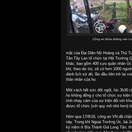
Công an khóa đường vào L
mặt của Đại Diện Nữ Hoàng và Thủ T
Tân Tây Lan tổ chức tại Hội Trường 
khác, bao gồm 400 cựu quân nhân Úc t
khi, theo dự trù, sẽ có hơn 1000 ngư
đánh lịch sử đó, lần đầu tiên trở lại 
thân nhân của họ.
Một cách hết sức đột ngột, lúc 3h30 c
họ không đồng ý cho tổ chức sự kiện t
tính nhạy cảm của sự kiện đối với khu 
được tổ chức (với quy mô nhỏ hơn) t
Hôm qua 17/8/16, công an VN đã chận
này. Trong khi Ngoại Trưởng Úc, bà J
kỷ niệm ở Bia Thánh Giá Long Tân, thì