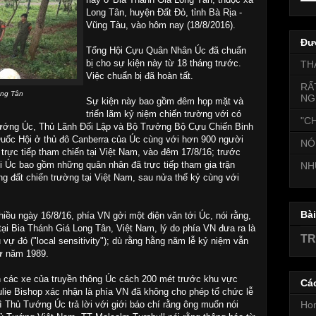
Long Tân, huyện Đất Đỏ, tỉnh Bà Rịa -
Vũng Tàu, vào hôm nay (18/8/2016).
Đư
Tổng Hội Cựu Quân Nhân Úc đã chuẩn
bị cho sự kiện này từ 18 tháng trước.
TH
Việc chuẩn bị đã hoàn tất.
RẤ
ong Tân
NG
Sự kiện này bao gồm đêm họp mặt và
triển lãm kỷ niệm chiến trường với có
"CH
ướng Úc, Thủ Lãnh Đối Lập và Bộ Trưởng Bộ Cựu Chiến Binh
Quốc Hội ở thủ đô Canberra của Úc cùng với hơn 900 người
NÓ
rực tiếp tham chiến tại Việt Nam, vào đêm 17/8/16; trước
ời Úc bao gồm những quân nhân đã trực tiếp tham gia trận
NH
vùng đất chiến trường tại Việt Nam, sau nửa thế kỷ cùng với
Bà
hiều ngày 16/8/16, phía VN gởi một điện văn tới Úc, nói rằng,
ại Bia Thánh Giá Long Tân, Việt Nam, lý do phía VN đưa ra là
TR
vự đó ("local sensitivity"); dù rằng hằng năm lễ kỷ niệm vẫn
ừ năm 1989.
 các xe của truyền thông Úc cách 200 mét trước khu vực
Cá
ulie Bishop xác nhận là phía VN đã không cho phép tổ chức lễ
Ho
 Thủ Tướng Úc trả lời với giới báo chí rằng ông muốn nói