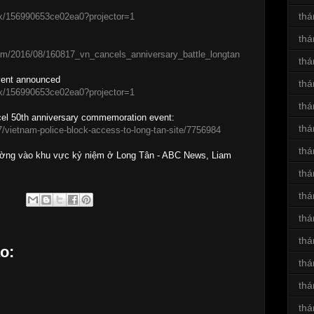
thá
box/156990653ce02ea0?projector=1
thá
am/2016/08/160817_vn_cancels_anniversary_battle_longtan
thá
event announced
thá
box/156990653ce02ea0?projector=1
thá
cel 50th anniversary commemoration event:
thá
/vietnam-police-block-access-to-long-tan-site/7756984
thá
ường vào khu vực kỷ niệm ở Long Tân - ABC News, Liam
thá
thá
thá
thá
o:
thá
thá
thá