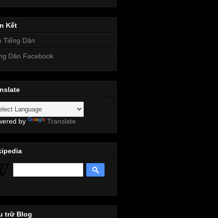
n Kết
 Tiếng Dân
ng Dân Facebook
nslate
wered by
Translate
kipedia
 trữ Blog