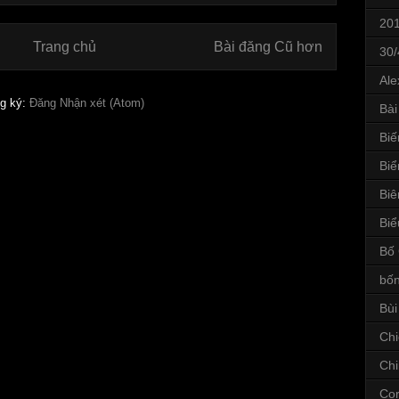
20
Trang chủ
Bài đăng Cũ hơn
30/
Ale
g ký:
Đăng Nhận xét (Atom)
Bài
Bi
Biể
Biê
Biể
Bố 
bốn
Bùi
Chi
Ch
Co