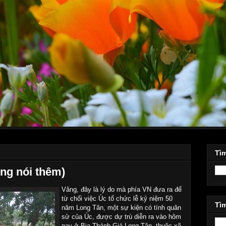
Tì
ng nói thêm)
Vâng, đây là lý do mà phía VN đưa ra để
từ chối việc Úc tổ chức lễ kỷ niệm 50
Tìm
năm Long Tân, một sự kiện có tính quân
sử của Úc, được dự trù diễn ra vào hôm
nay ở Bia Thánh Giá Long Tân, thuộc xã