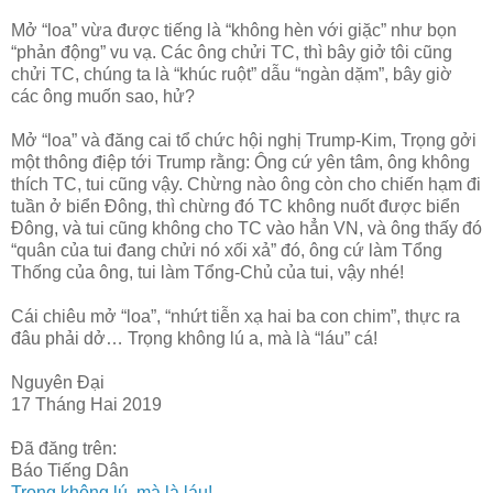
Mở “loa” vừa được tiếng là “không hèn với giặc” như bọn
“phản động” vu vạ. Các ông chửi TC, thì bây giở tôi cũng
chửi TC, chúng ta là “khúc ruột” dẫu “ngàn dặm”, bây giờ
các ông muốn sao, hử?
Mở “loa” và đăng cai tổ chức hội nghị Trump-Kim, Trọng gởi
một thông điệp tới Trump rằng: Ông cứ yên tâm, ông không
thích TC, tui cũng vậy. Chừng nào ông còn cho chiến hạm đi
tuần ở biển Đông, thì chừng đó TC không nuốt được biển
Đông, và tui cũng không cho TC vào hẳn VN, và ông thấy đó
“quân của tui đang chửi nó xối xả” đó, ông cứ làm Tổng
Thống của ông, tui làm Tổng-Chủ của tui, vậy nhé!
Cái chiêu mở “loa”, “nhứt tiễn xạ hai ba con chim”, thực ra
đâu phải dở… Trọng không lú a, mà là “láu” cá!
Nguyên Đại
17 Tháng Hai 2019
Đã đăng trên:
Báo Tiếng Dân
Trọng không lú, mà là láu!