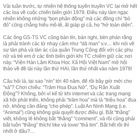
Vài tuần trước, tự nhiên hệ thống tuyên truyền VC lại mở hết
các loa về cuộc chiến biên giới 1979. Điều này làm ngạc
nhiên không những “bọn phản động” mà các đồng chí “bò
đỏ” cũng chẳng hiểu mô-tê, ất giáp gì cả, họ “hớ toàn diện”.
Các ông GS-TS VC cũng bán tín, bán nghi, bèn phán rằng
là phải tránh các từ nhạy cảm như “dã man” v.v… khi nói về
sự tàn phá và tàn ác của quân Trung Cộng đối với các phụ
nữ và trẻ em ở các tỉnh biên giới khi TC chiếm giữ các nơi
này. “Viện Hàn Lâm Khoa Học Xã Hội Việt Nam” mở hội
thảo về đề tài này lần thứ HAI, lần thứ nhất vào năm 1979!
Câu hỏi là, tại sao “nín” tới 40 năm, để rồi bây giờ mới cho
“xả”? Chơi chiêu: “Trăm Hoa Đua Nở”, “Dụ Rắn Xuất
Động”? Không, bởi vì kể từ khi internet và các trang mạng
xã hội phát triển, không phải “trăm hoa” mà là “triệu hoa” đua
nở, không cần đảng “cho phép”. Luật An Ninh Mạng (i.e.
“Animal”) cũng không giải quyết được điều gì. Bắt “thằng”
viết, không lẽ không bắt “thằng” “comment”, và rồi cũng phải
bắt luôn “thằng” thích/ like và love/ “thả tim”. Bắt hết rồi thì
nhốt ở đâu?…