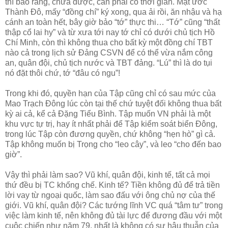
thì bảo rằng, chưa được, cần phải có thời gian. Mật ước
Thành Đô, mấy “đồng chí” ký xong, qua ải rồi, ăn nhậu và hạ
cánh an toàn hết, bây giờ bảo “tớ” thực thi… “Tớ” cũng “thất
thập cổ lai hy” và từ xưa tới nay tớ chỉ có dưới chủ tịch Hồ
Chí Minh, còn thì không thua cho bất kỳ một đồng chí TBT
nào cả trong lịch sử Đảng CSVN để có thể vừa nắm công
an, quân đội, chủ tịch nước và TBT đảng. “Lú” thì là do tụi
nó đặt thôi chứ, tớ “đâu có ngu”!
Trong khi đó, quyền hạn của Tập cũng chỉ có sau mức của
Mao Trạch Đông lúc còn tại thế chứ tuyệt đối không thua bất
kỳ ai cả, kể cả Đặng Tiểu Bình. Tập muốn VN phải là một
khu vực tự trị, hay ít nhất phải để Tập kiểm soát biển Đông,
trong lúc Tập còn đương quyền, chứ không “hẹn hò” gì cả.
Tập không muốn bị Trọng cho “leo cây”, và leo “cho đến bao
giờ”.
Vậy thì phải làm sao? Vũ khí, quân đội, kinh tế, tất cả mọi
thứ đều bị TC khống chế. Kinh tế? Tiền không đủ để trả tiền
lời vay từ ngoại quốc, làm sao đấu với ông chủ nợ của thế
giới. Vũ khí, quân đội? Các tướng lĩnh VC quá “tâm tư” trong
việc làm kinh tế, nên không đủ tài lực để đương đầu với một
cuộc chiến như năm 79, nhất là không có sự hậu thuẫn của