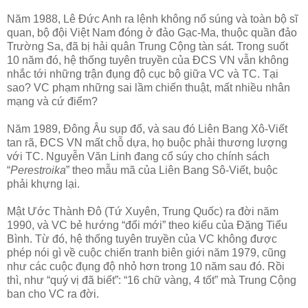
Năm 1988, Lê Đức Anh ra lệnh không nổ súng và toàn bộ sĩ
quan, bộ đội Việt Nam đóng ở đảo Gạc-Ma, thuộc quần đảo
Trường Sa, đã bị hải quân Trung Cộng tàn sát. Trong suốt
10 năm đó, hệ thống tuyên truyền của ĐCS VN vẫn không
nhắc tới những trận đụng độ cục bộ giữa VC và TC. Tại
sao? VC phạm những sai lầm chiến thuật, mất nhiều nhân
mạng và cứ điểm?
Năm 1989, Đông Âu sụp đổ, và sau đó Liên Bang Xô-Viết
tan rã, ĐCS VN mất chỗ dựa, họ buộc phải thương lượng
với TC. Nguyễn Văn Linh đang cổ súy cho chính sách
“
Perestroika
” theo mẫu mã của Liên Bang Sô-Viết, buộc
phải khựng lại.
Mật Ước Thành Đô (Tứ Xuyên, Trung Quốc) ra đời năm
1990, và VC bẻ hướng “đổi mới” theo kiểu của Đặng Tiểu
Bình. Từ đó, hệ thống tuyên truyền của VC không được
phép nói gì về cuộc chiến tranh biên giới năm 1979, cũng
như các cuộc đụng độ nhỏ hơn trong 10 năm sau đó. Rồi
thì, như “quý vị đã biết”: “16 chữ vàng, 4 tốt” mà Trung Cộng
ban cho VC ra đời.