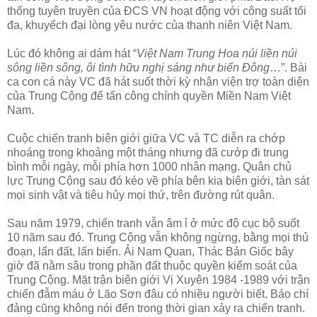
thống tuyên truyền của ĐCS VN hoạt động với công suất tối
đa, khuyếch đại lòng yêu nước của thanh niên Việt Nam.
Lúc đó không ai dám hát “
Việt Nam Trung Hoa núi liền núi
sông liền sông, ôi tình hữu nghị sáng như biển Đông
…”. Bài
ca con cá này VC đã hát suốt thời kỳ nhận viện trợ toàn diện
của Trung Cộng để tấn công chính quyền Miền Nam Việt
Nam.
Cuộc chiến tranh biên giới giữa VC và TC diễn ra chớp
nhoáng trong khoảng một tháng nhưng đã cướp đi trung
bình mỗi ngày, mỗi phía hơn 1000 nhân mạng. Quân chủ
lực Trung Cộng sau đó kéo về phía bên kia biên giới, tàn sát
mọi sinh vật và tiêu hủy mọi thứ, trên đường rút quân.
Sau năm 1979, chiến tranh vẫn âm ỉ ở mức độ cục bộ suốt
10 năm sau đó. Trung Cộng vẫn không ngừng, bằng mọi thủ
đoạn, lấn đất, lấn biển. Ải Nam Quan, Thác Bản Giốc bây
giờ đã nằm sâu trong phần đất thuộc quyền kiểm soát của
Trung Cộng. Mặt trận biên giới Vị Xuyên 1984 -1989 với trận
chiến đẫm máu ở Lão Sơn đâu có nhiều người biết. Báo chí
đảng cũng không nói đến trong thời gian xảy ra chiến tranh.