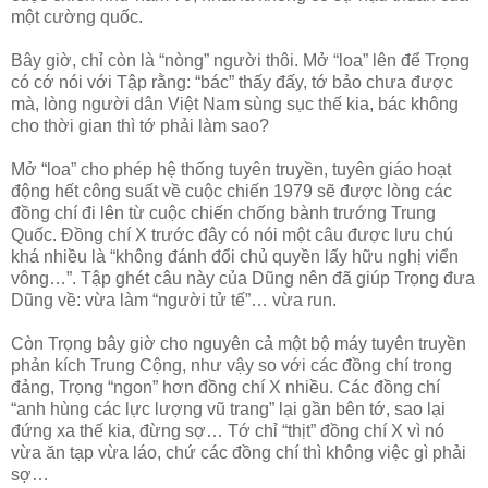
một cường quốc.
Bây giờ, chỉ còn là “nòng” người thôi. Mở “loa” lên để Trọng
có cớ nói với Tập rằng: “bác” thấy đấy, tớ bảo chưa được
mà, lòng người dân Việt Nam sùng sục thế kia, bác không
cho thời gian thì tớ phải làm sao?
Mở “loa” cho phép hệ thống tuyên truyền, tuyên giáo hoạt
động hết công suất về cuộc chiến 1979 sẽ được lòng các
đồng chí đi lên từ cuộc chiến chống bành trướng Trung
Quốc. Đồng chí X trước đây có nói một câu được lưu chú
khá nhiều là “không đánh đổi chủ quyền lấy hữu nghị viển
vông…”. Tập ghét câu này của Dũng nên đã giúp Trọng đưa
Dũng về: vừa làm “người tử tế”… vừa run.
Còn Trọng bây giờ cho nguyên cả một bộ máy tuyên truyền
phản kích Trung Cộng, như vậy so với các đồng chí trong
đảng, Trọng “ngon” hơn đồng chí X nhiều. Các đồng chí
“anh hùng các lực lượng vũ trang” lại gần bên tớ, sao lại
đứng xa thế kia, đừng sợ… Tớ chỉ “thịt” đồng chí X vì nó
vừa ăn tạp vừa láo, chứ các đồng chí thì không việc gì phải
sợ…