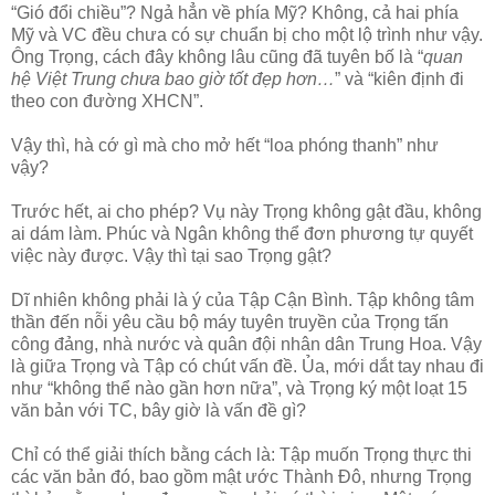
“Gió đổi chiều”? Ngả hẳn về phía Mỹ? Không, cả hai phía
Mỹ và VC đều chưa có sự chuẩn bị cho một lộ trình như vậy.
Ông Trọng, cách đây không lâu cũng đã tuyên bố là “
quan
hệ Việt Trung chưa bao giờ tốt đẹp hơn…
” và “kiên định đi
theo con đường XHCN”.
Vậy thì, hà cớ gì mà cho mở hết “loa phóng thanh” như
vậy?
Trước hết, ai cho phép? Vụ này Trọng không gật đầu, không
ai dám làm. Phúc và Ngân không thể đơn phương tự quyết
việc này được. Vậy thì tại sao Trọng gật?
Dĩ nhiên không phải là ý của Tập Cận Bình. Tập không tâm
thần đến nỗi yêu cầu bộ máy tuyên truyền của Trọng tấn
công đảng, nhà nước và quân đội nhân dân Trung Hoa. Vậy
là giữa Trọng và Tập có chút vấn đề. Ủa, mới dắt tay nhau đi
như “không thể nào gần hơn nữa”, và Trọng ký một loạt 15
văn bản với TC, bây giờ là vấn đề gì?
Chỉ có thể giải thích bằng cách là: Tập muốn Trọng thực thi
các văn bản đó, bao gồm mật ước Thành Đô, nhưng Trọng