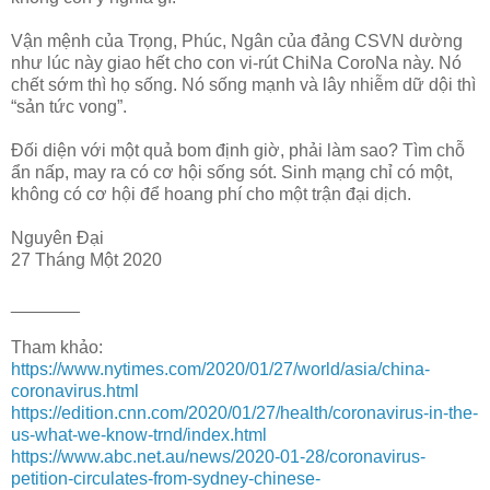
Vận mệnh của Trọng, Phúc, Ngân của đảng CSVN dường
như lúc này giao hết cho con vi-rút ChiNa CoroNa này. Nó
chết sớm thì họ sống. Nó sống mạnh và lây nhiễm dữ dội thì
“sản tức vong”.
Đối diện với một quả bom định giờ, phải làm sao? Tìm chỗ
ẩn nấp, may ra có cơ hội sống sót. Sinh mạng chỉ có một,
không có cơ hội để hoang phí cho một trận đại dịch.
Nguyên Đại
27 Tháng Một 2020
_______
Tham khảo:
https://www.nytimes.com/2020/01/27/world/asia/china-
coronavirus.html
https://edition.cnn.com/2020/01/27/health/coronavirus-in-the-
us-what-we-know-trnd/index.html
https://www.abc.net.au/news/2020-01-28/coronavirus-
petition-circulates-from-sydney-chinese-