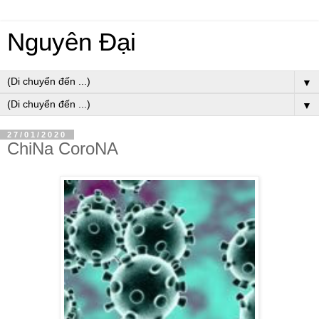
Nguyên Đại
▼
▼
27/01/2020
ChiNa CoroNA