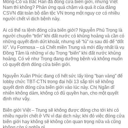
Mông-Cổ và Bắc Hàn đã đóng cửa biên giới, nhưng Việt
Nam thì không? Phản ứng quá chậm và quá ít của đảng
CSVN đặt toàn bộ dân tộc VN trong một nguy cơ có nhiều
người chết vì dịch bệnh này.
Ai có thể ra lệnh đóng cửa biên giới? Nguyễn Phú Trọng là
người chuyên “trốn” khi đất nước có khủng hoảng và cần có
những quyết định dứt khoát, nhưng sẽ “lú” ra sau đó để “đốt
lò”. Vụ Formosa – cá Chết miền Trung và mới đây nhất là vụ
Đồng Tâm là những ví dụ Trọng “biến” khi đất nước khủng
hoảng. Có vẻ như Trọng đang dưỡng bệnh và không muốn
có quyết định đóng cửa biên giới.
Nguyễn Xuân Phúc đang cố hết sức lấy lòng “bạn vàng” để
lobby chức TBT-CTN trong đại hội 13 sắp tới sẽ không
quyết định đóng cửa biên giới vào lúc này. Chị Ngân dĩ
nhiên không dám, không có đủ quyền hạn, cho một quyết
định như vậy.
Biên giới Việt – Trung sẽ không được đóng cho tới khi có
nhiều người chết ở VN vì đại dịch này; khi đó việc đóng cửa
biên giới hay không sẽ không còn quan trọng nữa và cũng
không còn ý nghĩa gì.