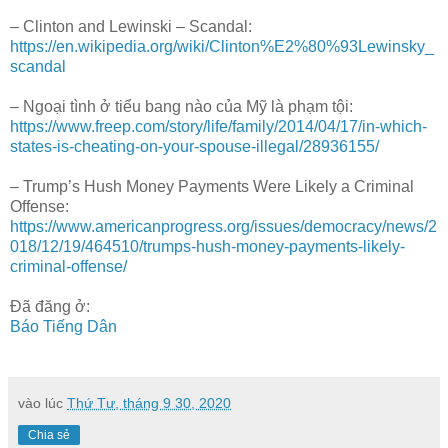
– Clinton and Lewinski – Scandal:
https://en.wikipedia.org/wiki/Clinton%E2%80%93Lewinsky_
scandal
– Ngoại tình ở tiểu bang nào của Mỹ là phạm tội:
https://www.freep.com/story/life/family/2014/04/17/in-which-
states-is-cheating-on-your-spouse-illegal/28936155/
– Trump’s Hush Money Payments Were Likely a Criminal
Offense:
https://www.americanprogress.org/issues/democracy/news/2
018/12/19/464510/trumps-hush-money-payments-likely-
criminal-offense/
Đã đăng ở:
Báo Tiếng Dân
vào lúc
Thứ Tư, tháng 9 30, 2020
Chia sẻ