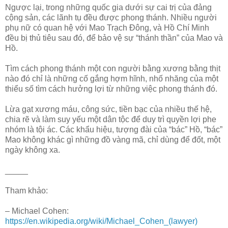
Ngược lại, trong những quốc gia dưới sự cai trị của đảng
cộng sản, các lãnh tụ đều được phong thánh. Nhiều người
phụ nữ có quan hệ với Mao Trạch Đông, và Hồ Chí Minh
đều bị thủ tiêu sau đó, để bảo vệ sự “thánh thần” của Mao và
Hồ.
Tìm cách phong thánh một con người bằng xương bằng thịt
nào đó chỉ là những cố gắng hợm hĩnh, nhố nhăng của một
thiểu số tìm cách hưởng lợi từ những việc phong thánh đó.
Lừa gạt xương máu, công sức, tiền bạc của nhiều thế hệ,
chia rẽ và làm suy yếu một dân tộc để duy trì quyền lợi phe
nhóm là tội ác. Các khẩu hiệu, tượng đài của “bác” Hồ, “bác”
Mao không khác gì những đồ vàng mã, chỉ dùng để đốt, một
ngày không xa.
_____
Tham khảo:
– Michael Cohen:
https://en.wikipedia.org/wiki/Michael_Cohen_(lawyer)