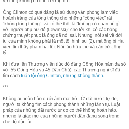
49 tuổi) không có tính cưỡng bức.
Ông Clinton có quá đáng là sử dụng văn phòng làm việc
hoành tráng của tổng thống cho những “công việc” rất
“không tổng thống”, và có thề thốt là “không có quan hệ gì
với người phụ nữ đó (Lewinski)” cho tới khi có các bằng
chứng thuyết phục là ông đã nói sai. Nhưng, nói sai về đời
tư của mình không phải là một tội hình sự (2), mà ông bị Hạ
viện tìm thấy phạm hai tội: Nói láo hữu thệ và cản trở công
lý.
Khi đưa lên Thượng viện (lúc đó đảng Cộng Hòa nắm đa số
với 55 Cộng Hòa và 45 Dân Chủ), các Thượng nghị sĩ đã
tìm cách
luận tội ông Clinton, nhưng không thành
.
***
Không ai hoàn hảo dưới ánh mặt trời. Ở đất nước tự do,
người ta không tìm cách phong thánh những lãnh tụ. Luật
pháp của những đất nước tự do có thể không hoàn hảo,
nhưng là giấc mơ của những người dân đang sống trong
chế độ độc tài.