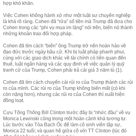
hợp khó khăn.
Việc Cohen không hành xử như một luật sư chuyên nghiệp
là khá rõ ràng. Cohen đã “rửa” số tiền mà Trump đã đưa cho
Cohen trong các “phi vụ mua im lặng” nói trên, biến nó thành
những khoản trao đổi hợp pháp.
Cohen đã tìm cách “biến” ông Trump trở nên hoàn hảo về
đạo đức trước ngày bầu cử. Khi bị luật pháp phanh phui,
cùng với các giao dịch khác về tài chính có liên quan đến
thuế, luật ngân hàng và các quy định về việc quản lý quỹ
tranh cử của Trump, Cohen phải trả cái giá 3 năm tù (1).
Cohen đã tìm cách chuyển cái rủi ro của Trump thành các rủi
ro của mình. Các rủi ro của Trump không biến mất (có khi
còn nặng hơn), nhưng các rủi ro của Cohen thì xuất hiện
đồng loạt.
Cựu Tổng Thống Bill Clinton trước đây bị “nhức đầu” về vụ
Monica Lewinski cũng trong một hoàn cảnh khá tương tự.
Lúc bước vào Tòa Bạch Ốc để làm cô sinh viên tập sự,
Monica 22 tuổi; và quan hệ giữa cô với TT Clinton (lúc đó