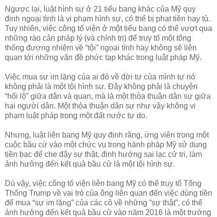
Ngược lại, luật hình sự ở 21 tiểu bang khác của Mỹ quy
định ngoại tình là vi phạm hình sự, có thể bị phạt tiền hay tù.
Tuy nhiên, việc công tố viện ở một tiểu bang có thể vượt qua
những rào cản pháp lý (và chính trị) để truy tố một tổng
thống đương nhiệm về “tội” ngoại tình hay không sẽ liên
quan tới những vấn đề phức tạp khác trong luật pháp Mỹ.
Việc mua sự im lặng của ai đó về đời tư của mình tự nó
không phải là một tội hình sự. Đây không phải là chuyện
“hối lộ” giữa dân và quan, mà là một thỏa thuận dân sự giữa
hai người dân. Một thỏa thuận dân sự như vậy không vi
phạm luật pháp trong một đất nước tự do.
Nhưng, luật liên bang Mỹ quy định rằng, ứng viên trong một
cuộc bầu cử vào một chức vụ trong hành pháp Mỹ sử dụng
tiền bạc để che đậy sự thật, định hướng sai lạc cử tri, làm
ảnh hưởng đến kết quả bầu cử là một tội hình sự.
Dù vậy, việc công tố viện liên bang Mỹ có thể truy tố Tổng
Thống Trump về vai trò của ông liên quan đến việc dùng tiền
để mua “sự im lặng” của các cô về những “sự thật”, có thể
ảnh hưởng đến kết quả bầu cử vào năm 2016 là một trường