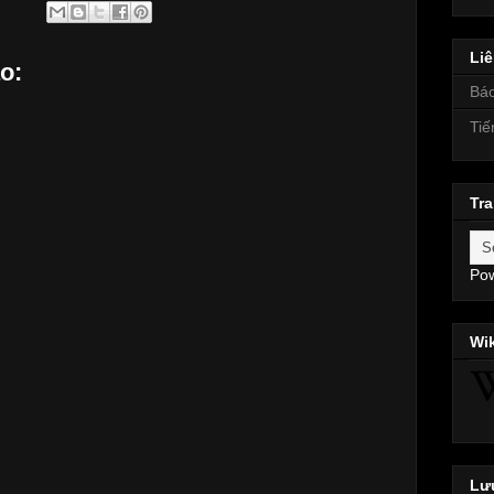
Liê
o:
Báo
Tiế
Tra
Po
Wi
Lưu