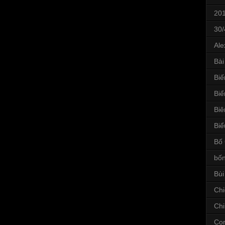
20
30/
Ale
Bài
Bi
Biể
Biê
Biể
Bố 
bốn
Bùi
Chi
Ch
Co