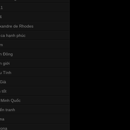
11
4
xandre de Rhodes
 ca hạnh phúc
ếm
n Đông
n giới
u Tình
Già
 tốt
 Minh Quốc
ến tranh
ina
rona