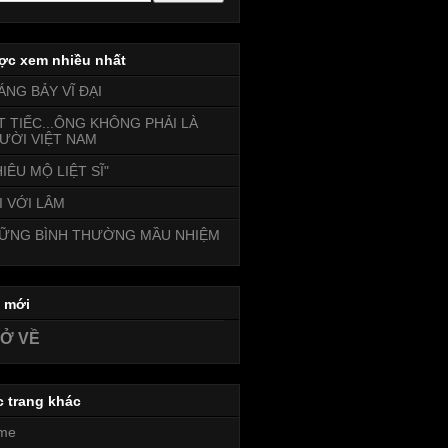
ợc xem nhiều nhất
ÁNG BẢY VĨ ĐẠI
T TIẾC...ÔNG KHÔNG PHẢI LÀ
ƯỜI VIỆT NAM
IÊU MỘ LIỆT SĨ"
I VỚI LÂM
ỮNG BÌNH THƯỜNG MẦU NHIỆM
i mới
Ở VỀ
c trang khác
me