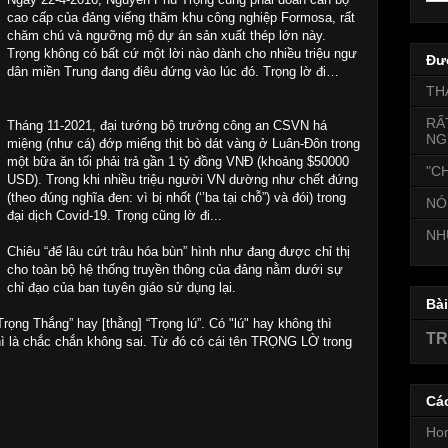
cao cấp của đảng viếng thăm khu công nghiệp Formosa, rất
chăm chú và ngưỡng mộ dự án sản xuất thép lớn này.
Trọng không có bất cứ một lời nào dành cho nhiều triệu ngư
Đư
dân miền Trung đang điêu đứng vào lúc đó. Trọng lờ đi…
TH
RẤ
Tháng 11-2021, đại tướng bộ trưởng công an CSVN há
NG
miệng (như cá) đớp miếng thịt bò dát vàng ở Luân-Đôn trong
một bữa ăn tối phải trả gần 1 tỷ đồng VNĐ (khoảng $50000
"CH
USD). Trong khi nhiều triệu người VN dường như chết đứng
(theo đúng nghĩa đen: vì bị nhốt (‘’ba tại chỗ”) và đói) trong
NÓ
đại dịch Covid-19. Trọng cũng lờ đi...
NH
Chiêu “để lâu cứt trâu hóa bùn” hình như đang được chỉ thị
cho toàn bộ hệ thống truyền thông của đảng nằm dưới sự
chỉ đạo của ban tuyên giáo sử dụng lại.
Bà
rọng Thắng” hay [thằng] “Trọng lú”. Có "lú" hay không thì
TR
thì là chắc chắn không sai. Từ đó có cái tên TRỌNG LỜ trong
Cá
Ho