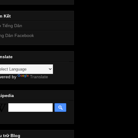
n Kết
 Tiếng Dân
ng Dân Facebook
nslate
wered by
Translate
kipedia
 trữ Blog