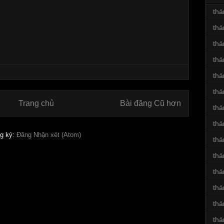
thá
thá
thá
thá
thá
thá
Trang chủ
Bài đăng Cũ hơn
thá
thá
g ký:
Đăng Nhận xét (Atom)
thá
thá
thá
thá
thá
thá