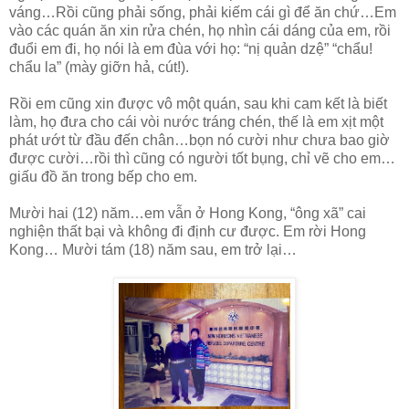
váng…Rồi cũng phải sống, phải kiếm cái gì để ăn chứ…Em
vào các quán ăn xin rửa chén, họ nhìn cái dáng của em, rồi
đuổi em đi, họ nói là em đùa với họ: “nị quản dzệ” “chẩu!
chẩu la” (mày giỡn hả, cút!).
Rồi em cũng xin được vô một quán, sau khi cam kết là biết
làm, họ đưa cho cái vòi nước tráng chén, thế là em xịt một
phát ướt từ đầu đến chân…bọn nó cười như chưa bao giờ
được cười…rồi thì cũng có người tốt bụng, chỉ vẽ cho em…
giấu đồ ăn trong bếp cho em.
Mười hai (12) năm…em vẫn ở Hong Kong, “ông xã” cai
nghiện thất bại và không đi định cư được. Em rời Hong
Kong… Mười tám (18) năm sau, em trở lại…