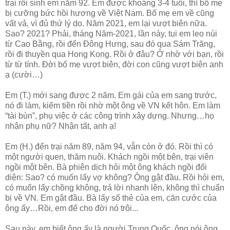
trại rồi sinh em năm 92. Em được khoảng 3-4 tuổi, thì bố mẹ
bị cưỡng bức hồi hương về Việt Nam. Bố mẹ em về cũng
vất vả, vì đủ thứ lý do. Năm 2021, em lại vượt biên nữa.
Sao? 2021? Phải, tháng Năm-2021, lần này, tụi em leo núi
từ Cao Bằng, rồi đến Đông Hưng, sau đó qua Sám Trăng,
rồi đi thuyền qua Hong Kong. Rồi ở đâu? Ở nhờ với bạn, rồi
từ từ tính. Đời bố mẹ vượt biên, đời con cũng vượt biên anh
ạ (cười…)
Em (T.) mới sang được 2 năm. Em gái của em sang trước,
nó đi làm, kiếm tiền rồi nhờ một ông về VN kết hôn. Em làm
“tài bùn”, phụ việc ở các công trình xây dựng. Nhưng…họ
nhận phụ nữ? Nhận tất, anh ạ!
Em (H.) đến trại năm 89, năm 94, vẫn còn ở đó. Rồi thì có
một người quen, thăm nuôi. Khách ngồi một bên, trại viên
ngồi một bên. Bà phiên dịch hỏi một ông khách ngồi đối
diện: Sao? có muốn lấy vợ không? Ông gật đầu. Rồi hỏi em,
có muốn lấy chồng không, trả lời nhanh lên, không thì chuẩn
bị về VN. Em gật đầu. Bà lấy số thẻ của em, căn cước của
ông ấy…Rồi, em để cho đời nó trôi...
Sau này, em biết ông ấy là người Trung Quốc, ông nói ông