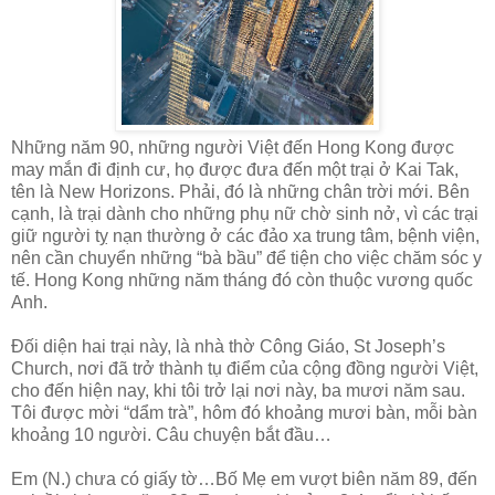
Những năm 90, những người Việt đến Hong Kong được
may mắn đi định cư, họ được đưa đến một trại ở Kai Tak,
tên là New Horizons. Phải, đó là những chân trời mới. Bên
cạnh, là trại dành cho những phụ nữ chờ sinh nở, vì các trại
giữ người tỵ nạn thường ở các đảo xa trung tâm, bệnh viện,
nên cần chuyển những “bà bầu” để tiện cho việc chăm sóc y
tế. Hong Kong những năm tháng đó còn thuộc vương quốc
Anh.
Đối diện hai trại này, là nhà thờ Công Giáo, St Joseph’s
Church, nơi đã trở thành tụ điểm của cộng đồng người Việt,
cho đến hiện nay, khi tôi trở lại nơi này, ba mươi năm sau.
Tôi được mời “dẩm trà”, hôm đó khoảng mươi bàn, mỗi bàn
khoảng 10 người. Câu chuyện bắt đầu…
Em (N.) chưa có giấy tờ…Bố Mẹ em vượt biên năm 89, đến