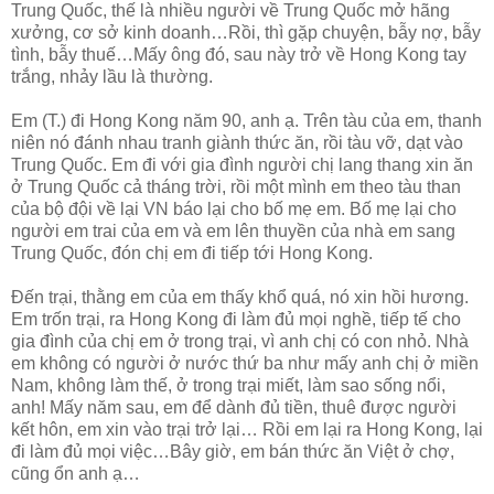
Trung Quốc, thế là nhiều người về Trung Quốc mở hãng
xưởng, cơ sở kinh doanh…Rồi, thì gặp chuyện, bẫy nợ, bẫy
tình, bẫy thuế…Mấy ông đó, sau này trở về Hong Kong tay
trắng, nhảy lầu là thường.
Em (T.) đi Hong Kong năm 90, anh ạ. Trên tàu của em, thanh
niên nó đánh nhau tranh giành thức ăn, rồi tàu vỡ, dạt vào
Trung Quốc. Em đi với gia đình người chị lang thang xin ăn
ở Trung Quốc cả tháng trời, rồi một mình em theo tàu than
của bộ đội về lại VN báo lại cho bố mẹ em. Bố mẹ lại cho
người em trai của em và em lên thuyền của nhà em sang
Trung Quốc, đón chị em đi tiếp tới Hong Kong.
Đến trại, thằng em của em thấy khổ quá, nó xin hồi hương.
Em trốn trại, ra Hong Kong đi làm đủ mọi nghề, tiếp tế cho
gia đình của chị em ở trong trại, vì anh chị có con nhỏ. Nhà
em không có người ở nước thứ ba như mấy anh chị ở miền
Nam, không làm thế, ở trong trại miết, làm sao sống nổi,
anh! Mấy năm sau, em để dành đủ tiền, thuê được người
kết hôn, em xin vào trại trở lại… Rồi em lại ra Hong Kong, lại
đi làm đủ mọi việc…Bây giờ, em bán thức ăn Việt ở chợ,
cũng ổn anh ạ…