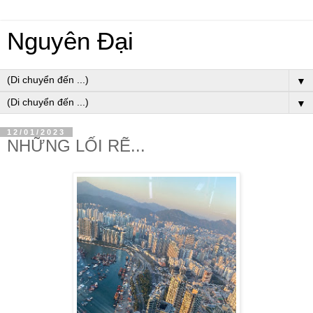
Nguyên Đại
▼
▼
12/01/2023
NHỮNG LỐI RẼ...