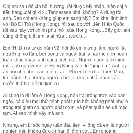
Chị em sau đó xin hồi hương, rồi được Mỹ nhận, hiện chị ở
tiểu bang..cái gì xi xi. Tennessee phải không? À đúng rồi
anh. Sao chị em không giúp em sang Mỹ? Em khai linh tinh
với Bộ Di Trú (Hong Kong), rồi sau đó với Liên Hiệp Quốc,
rồi sau này với chính phủ mới của Hong Kong…Bây giờ, em
cũng không biết em là ai nữa…(cười)…
Em (H. D.) ra tự do năm 92, hồi đó em mừng lắm, người ta
ngưỡng mộ lắm, bởi trong và ngoài trại là hai thế giới hoàn
toàn khác nhau, anh cũng biết mà…Người quen giới thiệu
một anh người Việt ở Hong Kong vào để “giúp em”. Anh ấy
ăn nói nhỏ nhẹ, cao, điển trai…Rồi em đến trại Tuen Mun,
trại dành cho những người chờ tiếp kiến phái đoàn các
nước thứ ba, để đi định cư.
Ai cũng lo đi làm ở Hong Kong, nên trại trống trơn vào ban
ngày, có điều mọi thứ mình phải tự lo hết, không phải như ở
trong trại giam có người phát cơm, và phát quần áo để mặc
tạm. Ai sao mình vậy mà anh.
Nhưng, em bị sốc ngay tuần đầu tiên, vì ông xã em là người
nghiện nên không được nhận đi định cư…Em choáng