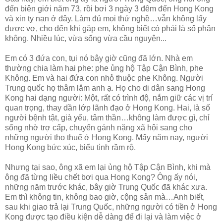
đến biên giới năm 73, rồi bơi 3 ngày 3 đêm đến Hong Kong
và xin tỵ nạn ở đây. Làm đủ mọi thứ nghề…vẫn không lấy
được vợ, cho đến khi gặp em, không biết có phải là số phận
không. Nhiều lúc, vừa sống vừa cầu nguyện...
Em có 3 đứa con, tụi nó bây giờ cũng đã lớn. Nhà em
thường chia làm hai phe: phe ủng hộ Tập Cận Bình, phe
Không. Em và hai đứa con nhỏ thuộc phe Không. Người
Trung quốc họ thâm lắm anh ạ. Họ cho di dân sang Hong
Kong hai dạng người: Một, rất có trình độ, nắm giữ các vị trí
quan trọng, thay dần lớp lãnh đạo ở Hong Kong. Hai, là số
người bệnh tật, già yếu, tâm thần…không làm được gì, chỉ
sống nhờ trợ cấp, chuyển gánh nặng xã hội sang cho
những người thọ thuế ở Hong Kong. Mấy năm nay, người
Hong Kong bức xúc, biểu tình rầm rộ.
Nhưng tại sao, ông xã em lại ủng hộ Tập Cận Bình, khi mà
ông đã từng liều chết bơi qua Hong Kong? Ông ấy nói,
những năm trước khác, bây giờ Trung Quốc đã khác xưa.
Em thì không tin, không bao giờ, cộng sản mà…Anh biết,
sau khi giao trả lại Trung Quốc, những người có tiền ở Hong
Kong được tạo điều kiện dễ dàng để đi lại và làm việc ở